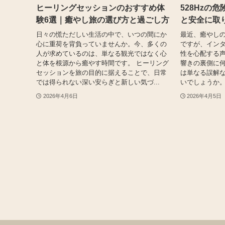
ヒーリングセッションのおすすめ体
528Hzの
験6選｜癒やし旅の選び方と過ごし方
と安全に取
日々の慌ただしい生活の中で、いつの間にか
最近、癒やしの
心に重荷を背負っていませんか。今、多くの
ですが、インタ
人が求めているのは、単なる観光ではなく心
性を心配する
と体を根源から癒やす時間です。 ヒーリング
響きの裏側に
セッションを旅の目的に据えることで、日常
は単なる誤解
では得られない深い安らぎと新しい気づ...
いでしょうか。こ
2026年4月6日
2026年4月5日