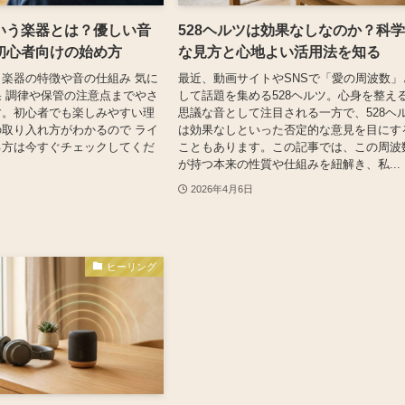
いう楽器とは？優しい音
528ヘルツは効果なしなのか？科
初心者向けの始め方
な見方と心地よい活用法を知る
楽器の特徴や音の仕組み 気に
最近、動画サイトやSNSで「愛の周波数」
 調律や保管の注意点までやさ
して話題を集める528ヘルツ。心身を整え
す。初心者でも楽しみやすい理
思議な音として注目される一方で、528ヘ
取り入れ方がわかるので ライ
は効果なしといった否定的な意見を目にす
る方は今すぐチェックしてくだ
こともあります。この記事では、この周波
が持つ本来の性質や仕組みを紐解き、私...
2026年4月6日
ヒーリング