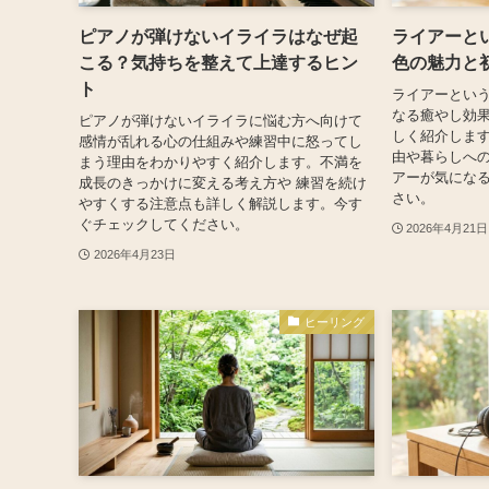
ピアノが弾けないイライラはなぜ起
ライアーと
こる？気持ちを整えて上達するヒン
色の魅力と
ト
ライアーという
なる癒やし効果
ピアノが弾けないイライラに悩む方へ向けて
しく紹介しま
感情が乱れる心の仕組みや練習中に怒ってし
由や暮らしへの
まう理由をわかりやすく紹介します。不満を
アーが気にな
成長のきっかけに変える考え方や 練習を続け
さい。
やすくする注意点も詳しく解説します。今す
ぐチェックしてください。
2026年4月21日
2026年4月23日
ヒーリング